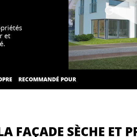
priétés
r et
té.
OPRE
RECOMMANDÉ POUR
 LA FAÇADE SÈCHE ET 