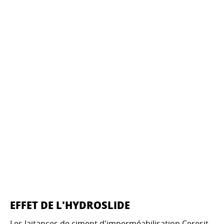
EFFET DE L'HYDROSLIDE
Les laitances de ciment d'imperméabilisation Ceresit